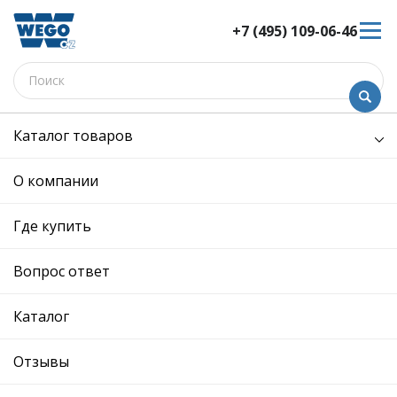
+7 (495) 109-06-46
Каталог товаров
Передняя ось
рулевое управление
О компании
рулевое управление
Где купить
Выберите подкатегорию
Амортизаторы
Гидроусилители
Вопрос ответ
подвески
Кулаки поворотные
Каталог
Полуоси
Отзывы