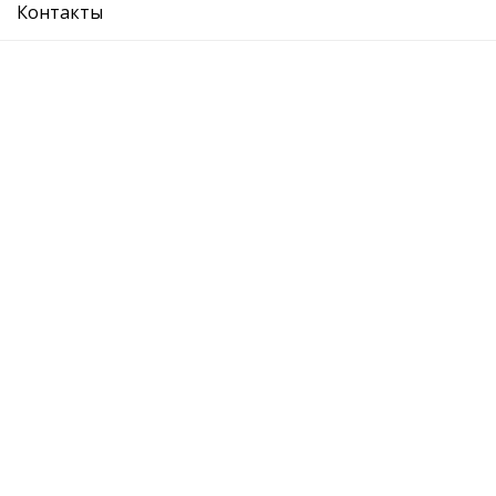
Прочие системы
Рулевое управление
Контакты
Рычаги и части
Стабилизаторы
подвески
Ступицы колес
Сортировка:
Показать: