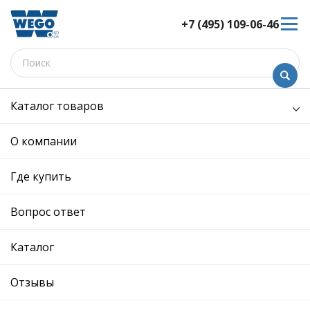
+7 (495) 109-06-46
Каталог товаров
/
Передняя ось /
тарелка пружины переднего амортизатора верхняя
О компании
тарелка пружины переднего
амортизатора верхняя -
Где купить
W4080330 - 6U0412113 - Skoda,
Volkswagen
Вопрос ответ
12 мес. гарантия
Ref. OE:
6U0412113
Каталог
Код товара:
W4080330
Производитель:
Отзывы
Описание
Отзывы