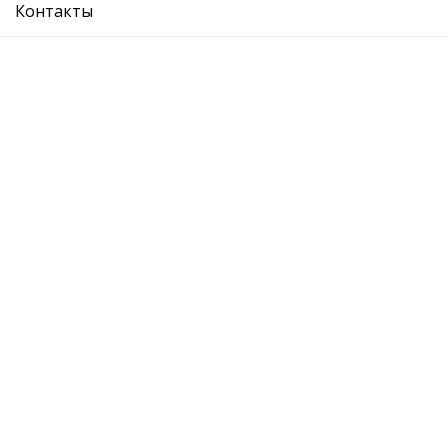
Контакты
датчик температуры
Ref. OE:
06B905379D
Код Товара:
W9040070
0