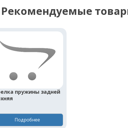
Рекомендуемые това
релка пружины задней
рхняя
Подробнее