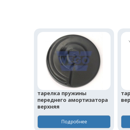
тарелка пружины
та
переднего амортизатора
ве
верхняя
Подробнее