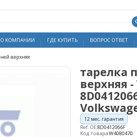
О КОМПАНИИ
ГДЕ КУПИТЬ
ВОПРОС ОТВЕТ
ней верхняя
тарелка 
верхняя -
8D0412066
Volkswag
12 мес. гарантия
Ref. OE:
8D0412066F
Код товара:
W4080470