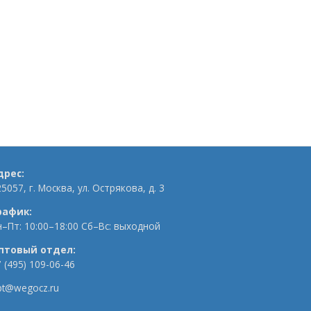
дрес:
5057, г. Москва, ул. Острякова, д. 3
рафик:
н–Пт: 10:00–18:00 Сб–Вс: выходной
птовый отдел:
 (495) 109-06-46
pt@wegocz.ru