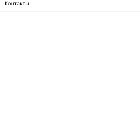
Контакты
накладка под фонарь правая
Ref. OE:
6U0813296
Код Товара:
W8270212
0