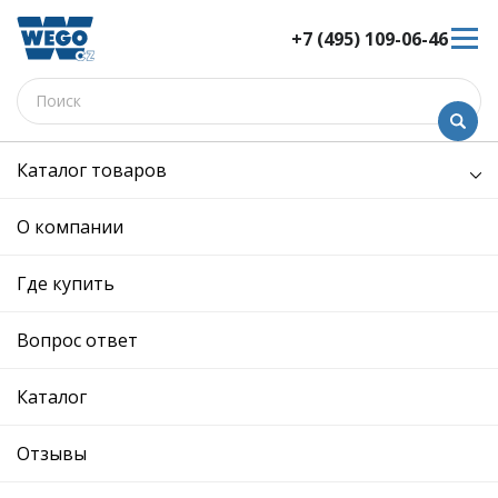
+7 (495) 109-06-46
Каталог товаров
Кузов и его части
Фары
фонари
О компании
фонари
Где купить
Выберите подкатегорию
осветительные
Вопрос ответ
приборы
Каталог
Отзывы
Сортировка:
Показать: