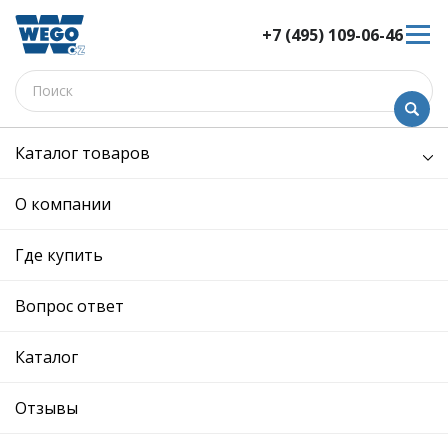
+7 (495) 109-06-46
Каталог товаров
/
Кузов и его части /
усилитель бампера переднего
усилитель бампера
О компании
переднего - W8201940 -
6R0807109D - Skoda,
Где купить
Volkswagen
Вопрос ответ
12 мес. гарантия
Ref. OE:
6R0807109D
Код товара:
W8201940
Каталог
Производитель:
Отзывы
Описание
Отзывы