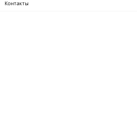
Контакты
SKODA:
VW : PO10-
AUDI:
SEAT:
Рекомендуемые товары
усилитель бампера переднего
Подробнее