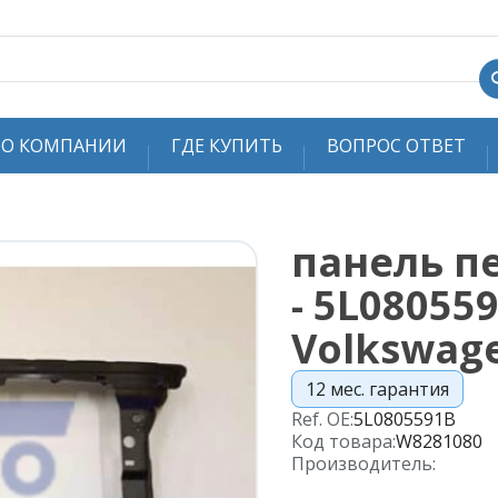
О КОМПАНИИ
ГДЕ КУПИТЬ
ВОПРОС ОТВЕТ
панель п
- 5L080559
Volkswag
12 мес. гарантия
Ref. OE:
5L0805591B
Код товара:
W8281080
Производитель: