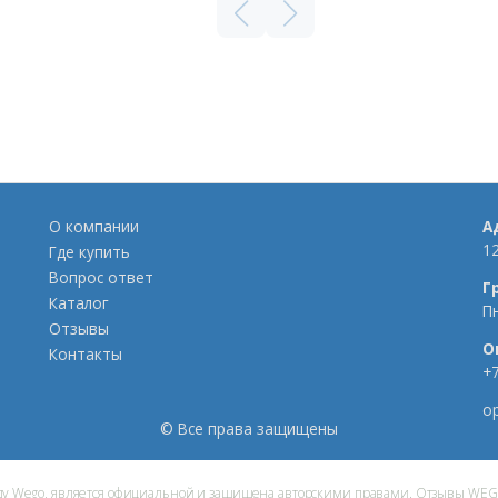
О компании
А
12
Где купить
Вопрос ответ
Г
Каталог
П
Отзывы
О
Контакты
+7
o
©
Все права защищены
енду Wego, является официальной и защищена авторскими правами. Отзывы 