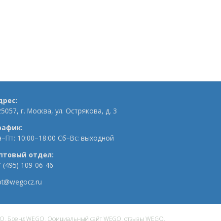
дрес:
5057, г. Москва, ул. Острякова, д. 3
рафик:
н–Пт: 10:00–18:00 Сб–Вс: выходной
птовый отдел:
 (495) 109-06-46
pt@wegocz.ru
WEGO, Бренд WEGO, Официальный сайт WEGO, отзывы WEGO,