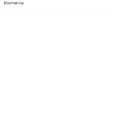
Контакты
VW : GO09-13
AUDI:
SEAT:
Рекомендуемые товары
панель передняя
Подробнее