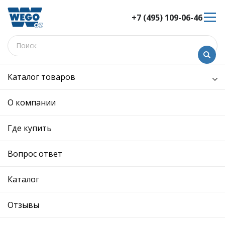
+7 (495) 109-06-46
Каталог товаров
/
Кузов и его части /
панель передняя
панель передняя - W8281030 -
О компании
5K0805588F - Skoda,
Volkswagen
Где купить
12 мес. гарантия
Вопрос ответ
Ref. OE:
5K0805588F
Код товара:
W8281030
Производитель:
Каталог
Описание
Отзывы
Отзывы
SKODA: