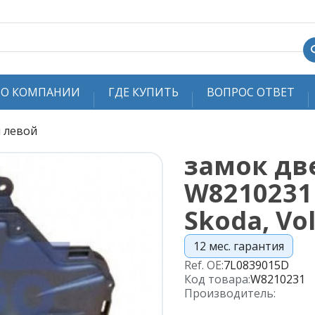
О КОМПАНИИ
ГДЕ КУПИТЬ
ВОПРОС ОТВЕТ
 левой
замок дв
W8210231 
Skoda, Vo
12 мес. гарантия
Ref. OE:
7L0839015D
Код товара:
W8210231
Производитель: