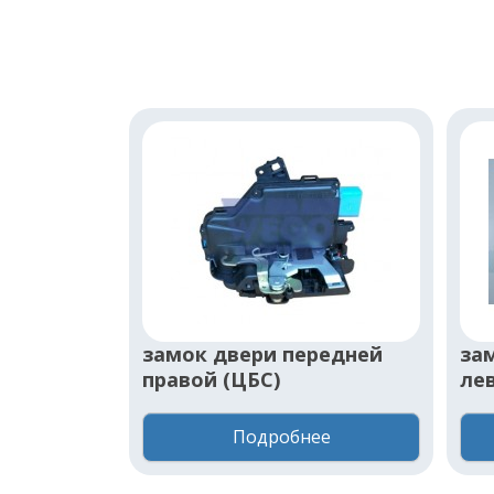
замок двери передней
за
правой (ЦБС)
ле
Подробнее