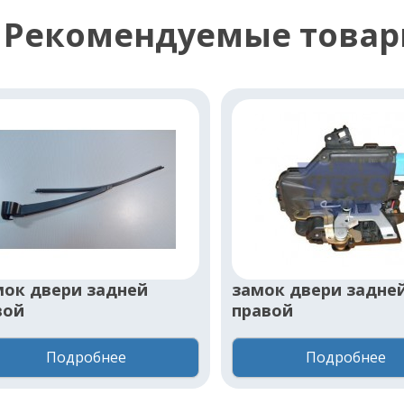
Рекомендуемые това
мок двери задней
замок двери задне
вой
правой
Подробнее
Подробнее