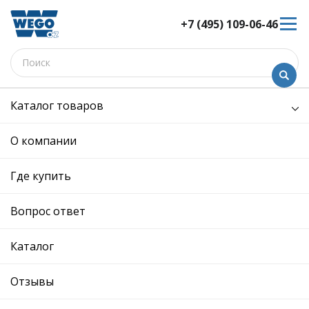
+7 (495) 109-06-46
Каталог товаров
/
Двигатель /
сальник коленвала задний в сборе
сальник коленвала задний в
О компании
сборе - W1060070 - 030103171H
- Skoda, Volkswagen
Где купить
12 мес. гарантия
Вопрос ответ
Ref. OE:
030103171H
Код товара:
W1060070
Производитель:
Каталог
Описание
Отзывы
Отзывы
SKODA: FAB00-04/OCT01-11