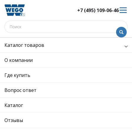
+7 (495) 109-06-46
Электрооборудование
Каталог товаров
Электрооборудование
О компании
Выберите подкатегорию
Где купить
Бамперы и их части
Выключатели
Вопрос ответ
Газораспределительный
Генераторы
механизм
Каталог
Гидроусилители
Двигатели
Отзывы
вентилятора
радиатора