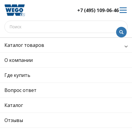
+7 (495) 109-06-46
Каталог товаров
/
Электрооборудование /
щетка стеклоочистителя переднего (компл)
О компании
щетка стеклоочистителя
переднего (компл) - W9250520
Где купить
- 5N1998002 - Skoda,
Volkswagen
Вопрос ответ
12 мес. гарантия
Ref. OE:
5N1998002
Каталог
Код товара:
W9250520
Производитель:
Отзывы
Описание
Отзывы