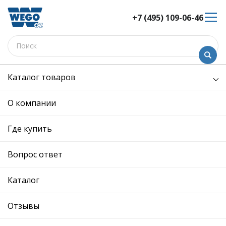
+7 (495) 109-06-46
Каталог товаров
/
Электрооборудование /
фонарь подсветки зеркала левый
О компании
фонарь подсветки зеркала
левый - W9270571 - 3T0945291 -
Где купить
Skoda, Volkswagen
12 мес. гарантия
Вопрос ответ
Ref. OE:
3T0945291
Код товара:
W9270571
Каталог
Производитель:
Описание
Отзывы
Отзывы