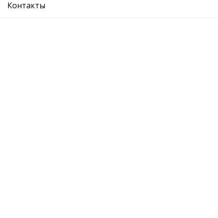
Контакты
SKODA: OCT 04-08;09-13;13-/SUP 08-13;14-15
VW :
AUDI:
SEAT:
О компании
Где купить
Вопрос ответ
Каталог
Отзывы