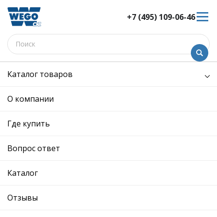
+7 (495) 109-06-46
Каталог товаров
Электрооборудование
Фары
фонари
О компании
фонари
Где купить
Выберите подкатегорию
осветительные
Вопрос ответ
приборы
Каталог
Отзывы
Сортировка:
Показать: