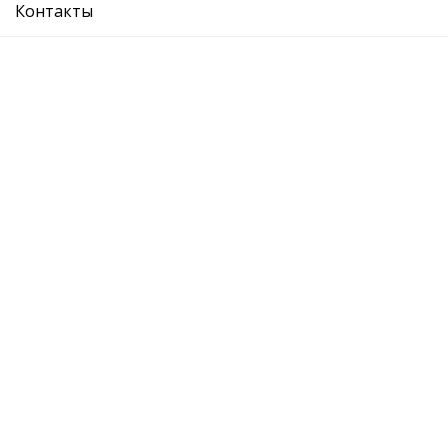
Контакты
фара противотуманная левая
Ref. OE:
7H0941699C
Код Товара:
W9271391
0