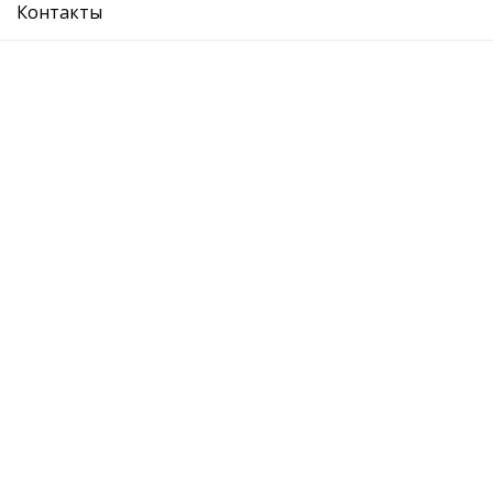
Контакты
VW :
AUDI:
SEAT:
О компании
Где купить
Вопрос ответ
Каталог
Отзывы
Контакты