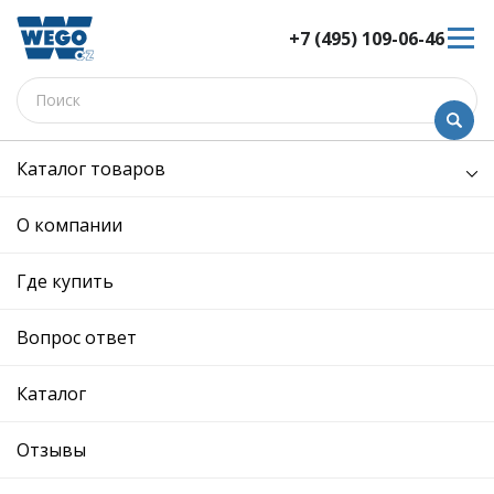
+7 (495) 109-06-46
Каталог товаров
/
Электрооборудование /
датчик удара
датчик удара - W9230070 -
О компании
5N0959354D - Skoda,
Volkswagen
Где купить
12 мес. гарантия
Вопрос ответ
Ref. OE:
5N0959354D
Код товара:
W9230070
Производитель:
Каталог
Описание
Отзывы
Отзывы
SKODA: