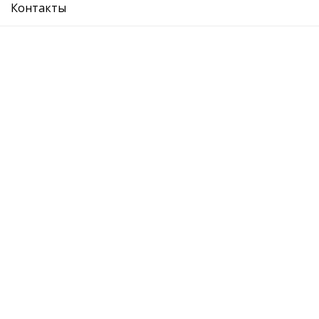
Контакты
VW :
AUDI:
SEAT:
О компании
Где купить
Вопрос ответ
Каталог
Отзывы
Контакты