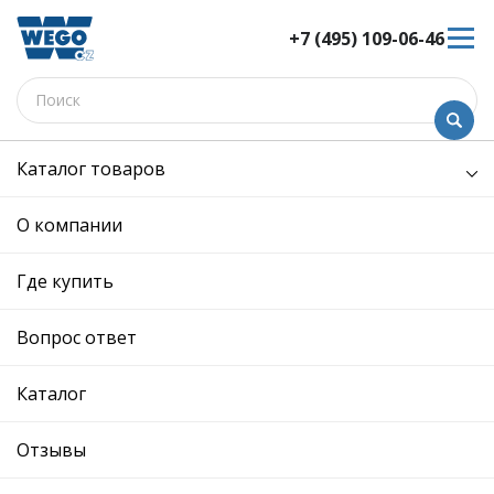
+7 (495) 109-06-46
Каталог товаров
/
Электрооборудование /
датчик парковки
датчик парковки - W9200050 -
О компании
1S0919275CGRU - Skoda,
Volkswagen
Где купить
12 мес. гарантия
Вопрос ответ
Ref. OE:
1S0919275CGRU
Код товара:
W9200050
Производитель:
Каталог
Описание
Отзывы
Отзывы
SKODA: