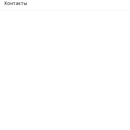
Контакты
ролик ремня генератора (натяжения)
Ref. OE:
030145299F
Код Товара:
W9390060
0