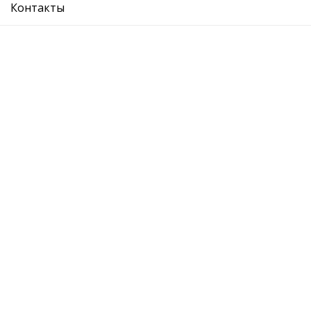
Контакты
VW :
AUDI:
SEAT:
Рекомендуемые товары
бачок омывателя 3,5л
бачок омыв
Подробнее