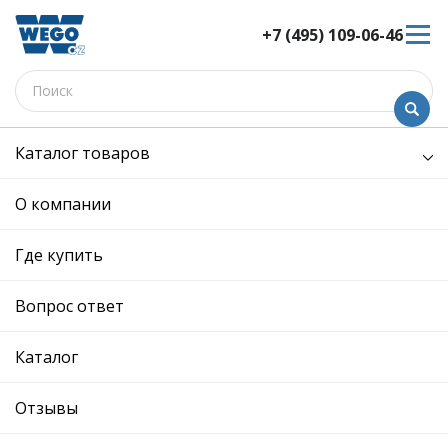
+7 (495) 109-06-46
Каталог товаров
/
Электрооборудование /
бачок омывателя
бачок омывателя - W9250250 -
О компании
3C0955453N - Skoda,
Volkswagen
Где купить
12 мес. гарантия
Вопрос ответ
Ref. OE:
3C0955453N
Код товара:
W9250250
Производитель:
Каталог
Описание
Отзывы
Отзывы
SKODA: